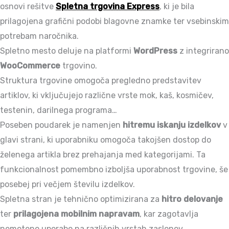
osnovi rešitve
Spletna trgovina Express
, ki je bila
prilagojena grafični podobi blagovne znamke ter vsebinskim
potrebam naročnika.
Spletno mesto deluje na platformi
WordPress
z integrirano
WooCommerce
trgovino.
Struktura trgovine omogoča pregledno predstavitev
artiklov, ki vključujejo različne vrste mok, kaš, kosmičev,
testenin, darilnega programa…
Poseben poudarek je namenjen
hitremu iskanju izdelkov
v
glavi strani, ki uporabniku omogoča takojšen dostop do
želenega artikla brez prehajanja med kategorijami. Ta
funkcionalnost pomembno izboljša uporabnost trgovine, še
posebej pri večjem številu izdelkov.
Spletna stran je tehnično optimizirana za
hitro delovanje
ter
prilagojena mobilnim napravam
, kar zagotavlja
nemoteno uporabo na različnih vrstah zaslonov.