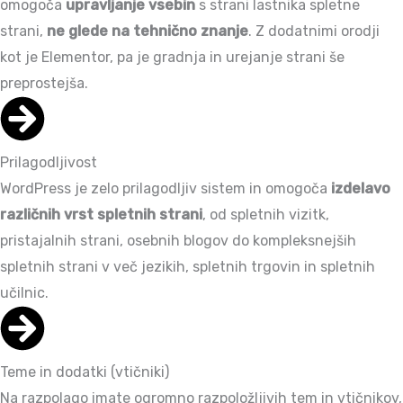
omogoča
upravljanje vsebin
s strani lastnika spletne
strani,
ne glede na tehnično znanje
. Z dodatnimi orodji
kot je Elementor, pa je gradnja in urejanje strani še
preprostejša.
Prilagodljivost
WordPress je zelo prilagodljiv sistem in omogoča
izdelavo
različnih vrst spletnih strani
, od spletnih vizitk,
pristajalnih strani, osebnih blogov do kompleksnejših
spletnih strani v več jezikih, spletnih trgovin in spletnih
učilnic.
Teme in dodatki (vtičniki)
Na razpolago imate ogromno razpoložljivih tem in vtičnikov,