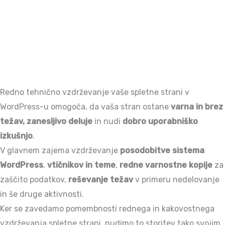
Redno tehnično vzdrževanje vaše spletne strani v
WordPress-u omogoča, da vaša stran ostane
varna in brez
težav, zanesljivo deluje
in nudi
dobro uporabniško
izkušnjo
.
V glavnem zajema vzdrževanje
posodobitve sistema
WordPress
,
vtičnikov in teme
,
redne varnostne kopije
za
zaščito podatkov,
reševanje težav
v primeru nedelovanje
in še druge aktivnosti.
Ker se zavedamo pomembnosti rednega in kakovostnega
vzdrževanja spletne strani, nudimo to storitev tako svojim