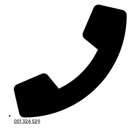
Skip
to
content
051 324 529