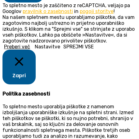
To spletno mesto je zaščiteno z reCAPTCHA, veljajo pa
Googlov
pravilnik o zasebnosti
in
pogoji storitve
!
Na našem spletnem mestu uporabljamo piškotke, da vam
zagotovimo najbolj ustrezno in prijetno uporabniško
izkušnjo. S klikom na "Sprejmi vse" se strinjate z uporabo
vseh piškotkov. Lahko pa obiščete »Nastavitve«, da si
zagotovite nadzorovano privolitev piškotkov.
Preberi več
Nastavitve
SPREJMI VSE
Zapri
Politika zasebnosti
To spletno mesto uporablja piškotke z namenom
izboljšanja uporabniške izkušnje na spletni strani. Izmed
teh piškotkov se piškotki, ki so nujno potrebni, shranijo v
vaš brskalnik, saj so ključni za delovanje osnovnih
funkcionalnosti spletnega mesta. Piškotke tretjih oseb
uporabljamo tudi za analizo in razumevanje, kako