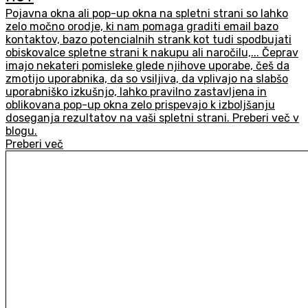
Pojavna okna ali pop-up okna na spletni strani so lahko
zelo močno orodje, ki nam pomaga graditi email bazo
kontaktov, bazo potencialnih strank kot tudi spodbujati
obiskovalce spletne strani k nakupu ali naročilu,... Čeprav
imajo nekateri pomisleke glede njihove uporabe, češ da
zmotijo uporabnika, da so vsiljiva, da vplivajo na slabšo
uporabniško izkušnjo, lahko pravilno zastavljena in
oblikovana pop-up okna zelo prispevajo k izboljšanju
doseganja rezultatov na vaši spletni strani. Preberi več v
blogu.
Preberi več