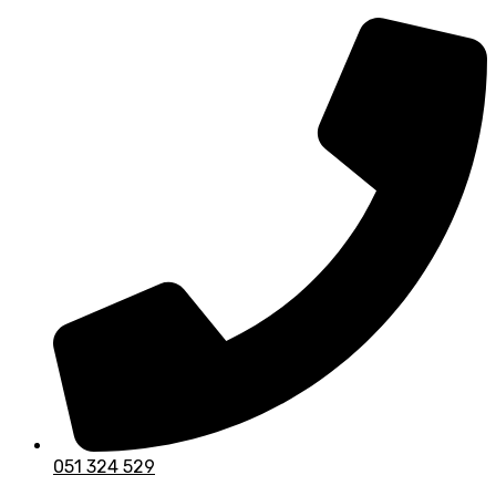
Skip
to
content
051 324 529