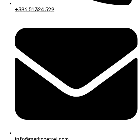
+386 51 324 529
info@markopetrej.com