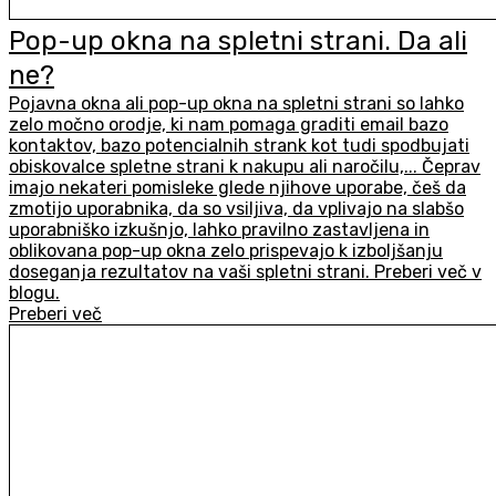
Pop-up okna na spletni strani. Da ali
ne?
Pojavna okna ali pop-up okna na spletni strani so lahko
zelo močno orodje, ki nam pomaga graditi email bazo
kontaktov, bazo potencialnih strank kot tudi spodbujati
obiskovalce spletne strani k nakupu ali naročilu,... Čeprav
imajo nekateri pomisleke glede njihove uporabe, češ da
zmotijo uporabnika, da so vsiljiva, da vplivajo na slabšo
uporabniško izkušnjo, lahko pravilno zastavljena in
oblikovana pop-up okna zelo prispevajo k izboljšanju
doseganja rezultatov na vaši spletni strani. Preberi več v
blogu.
Preberi več