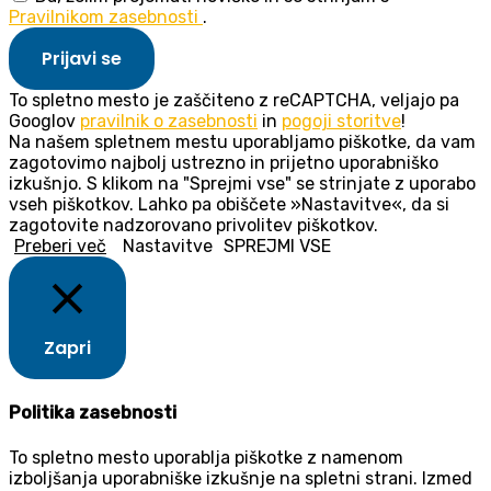
Pravilnikom zasebnosti
.
Prijavi se
To spletno mesto je zaščiteno z reCAPTCHA, veljajo pa
Googlov
pravilnik o zasebnosti
in
pogoji storitve
!
Na našem spletnem mestu uporabljamo piškotke, da vam
zagotovimo najbolj ustrezno in prijetno uporabniško
izkušnjo. S klikom na "Sprejmi vse" se strinjate z uporabo
vseh piškotkov. Lahko pa obiščete »Nastavitve«, da si
zagotovite nadzorovano privolitev piškotkov.
Preberi več
Nastavitve
SPREJMI VSE
Zapri
Politika zasebnosti
To spletno mesto uporablja piškotke z namenom
izboljšanja uporabniške izkušnje na spletni strani. Izmed