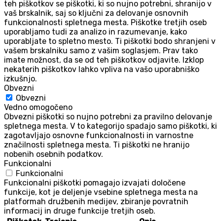
teh piškotkov se piškotki, ki so nujno potrebni, shranijo v
vaš brskalnik, saj so ključni za delovanje osnovnih
funkcionalnosti spletnega mesta. Piškotke tretjih oseb
uporabljamo tudi za analizo in razumevanje, kako
uporabljate to spletno mesto. Ti piškotki bodo shranjeni v
vašem brskalniku samo z vašim soglasjem. Prav tako
imate možnost, da se od teh piškotkov odjavite. Izklop
nekaterih piškotkov lahko vpliva na vašo uporabniško
izkušnjo.
Obvezni
Obvezni
Vedno omogočeno
Obvezni piškotki so nujno potrebni za pravilno delovanje
spletnega mesta. V to kategorijo spadajo samo piškotki, ki
zagotavljajo osnovne funkcionalnosti in varnostne
značilnosti spletnega mesta. Ti piškotki ne hranijo
nobenih osebnih podatkov.
Funkcionalni
Funkcionalni
Funkcionalni piškotki pomagajo izvajati določene
funkcije, kot je deljenje vsebine spletnega mesta na
platformah družbenih medijev, zbiranje povratnih
informacij in druge funkcije tretjih oseb.