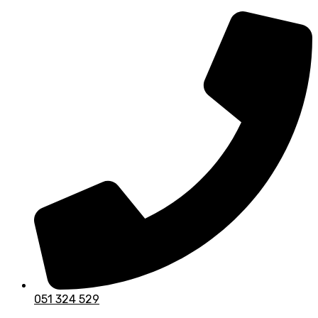
Skip
to
content
051 324 529